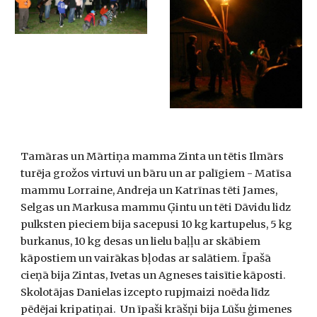
Tamāras un Mārtiņa mamma Zinta un tētis Ilmārs 
turēja grožos virtuvi un bāru un ar palīgiem - Matīsa 
mammu Lorraine, Andreja un Katrīnas tēti James, 
Selgas un Markusa mammu Ģintu un tēti Dāvidu lidz 
pulksten pieciem bija sacepusi 10 kg kartupelus, 5 kg 
burkanus, 10 kg desas un lielu baļļu ar skābiem 
kāpostiem un vairākas bļodas ar salātiem. Īpašā 
cieņā bija Zintas, Ivetas un Agneses taisītie kāposti.  
Skolotājas Danielas izcepto rupjmaizi noēda līdz 
pēdējai kripatiņai.  Un īpaši krāšņi bija Lūšu ģimenes 