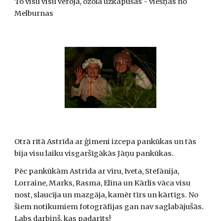
To visu visu vēroja, ozolā uzkāpušas - viešņas no 
Melburnas
Otrā rītā Astrīda ar ģimeni izcepa pankūkas un tās 
bija visu laiku visgaršīgākās Jāņu pankūkas.
Pēc pankūkām Astrīda ar vīru, Iveta, Stefānija, 
Lorraine, Marks, Rasma, Elīna un Kārlis vāca visu 
nost, slaucīja un mazgāja, kamēr tīrs un kārtīgs. No 
šiem notikumiem fotogrāfijas gan nav saglabājušās.  
Labs darbiņš, kas padarīts!