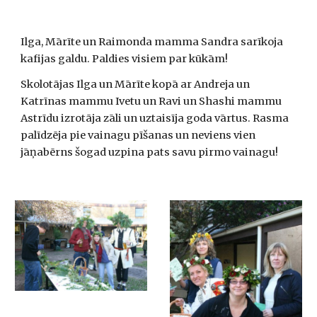
Ilga, Mārīte un Raimonda mamma Sandra sarīkoja 
kafijas galdu. Paldies visiem par kūkām!
Skolotājas Ilga un Mārīte kopā ar Andreja un 
Katrīnas mammu Ivetu un Ravi un Shashi mammu 
Astrīdu izrotāja zāli un uztaisīja goda vārtus. Rasma 
palīdzēja pie vainagu pīšanas un neviens vien 
jāņabērns šogad uzpina pats savu pirmo vainagu!