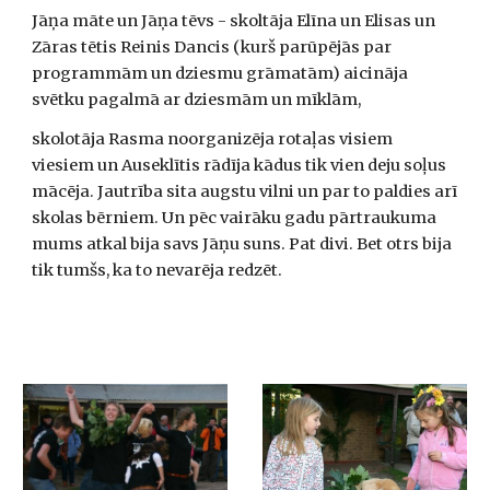
Jāņa māte un Jāņa tēvs - skoltāja Elīna un Elisas un 
Zāras tētis Reinis Dancis (kurš parūpējās par 
programmām un dziesmu grāmatām) aicināja 
svētku pagalmā ar dziesmām un mīklām,
skolotāja Rasma noorganizēja rotaļas visiem 
viesiem un Auseklītis rādīja kādus tik vien deju soļus 
mācēja. Jautrība sita augstu vilni un par to paldies arī 
skolas bērniem. Un pēc vairāku gadu pārtraukuma 
mums atkal bija savs Jāņu suns. Pat divi. Bet otrs bija 
tik tumšs, ka to nevarēja redzēt.