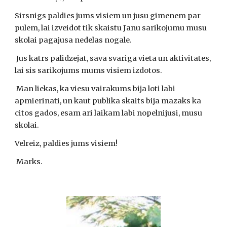
Sirsnigs paldies jums visiem un jusu gimenem par 
pulem, lai izveidot tik skaistu Janu sarikojumu musu 
skolai pagajusa nedelas nogale. 
 Jus katrs palidzejat, sava svariga vieta un aktivitates, 
lai sis sarikojums mums visiem izdotos. 
 Man liekas, ka viesu vairakums bija loti labi 
apmierinati, un kaut publika skaits bija mazaks ka 
citos gados, esam ari laikam labi nopelnijusi, musu 
skolai.
Velreiz, paldies jums visiem!
 Marks.