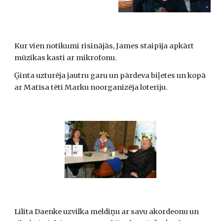
Kur vien notikumi risinājās, James staipīja apkārt 
mūzikas kasti ar mikrofonu.
Ģinta uzturēja jautru garu un pārdeva biļetes un kopā 
ar Matīsa tēti Marku noorganizēja loteriju.
Lilita Daenke uzvilka meldiņu ar savu akordeonu un 