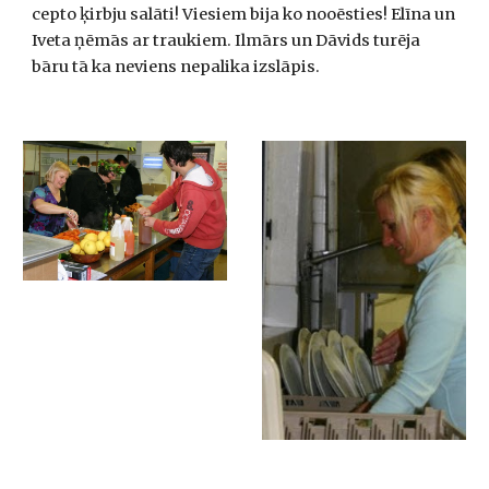
cepto ķirbju salāti! Viesiem bija ko nooēsties! Elīna un 
Iveta ņēmās ar traukiem. Ilmārs un Dāvids turēja 
bāru tā ka neviens nepalika izslāpis.