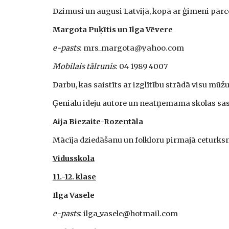
Dzimusi un augusi Latvijā, kopā ar ģimeni pārc
Margota Puķītis un Ilga Vēvere
e-pasts
: mrs_margota@yahoo.com
Mobilais tālrunis
: 04 1989 4007
Darbu, kas saistīts ar izglītību strādā visu mūžu
Ģeniālu ideju autore un neatņemama skolas sas
Aija Biezaite-Rozentāla
Mācīja dziedāšanu un folkloru pirmajā ceturksnī
Vidusskola
11.-12. klase
Ilga Vasele
e-pasts
: ilga_vasele@hotmail.com