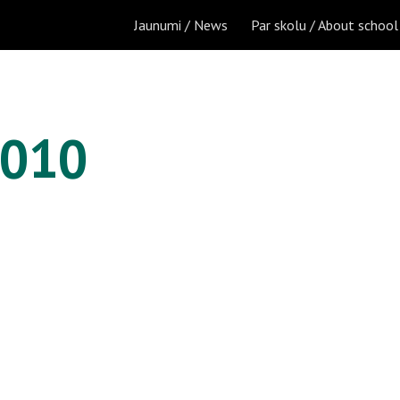
Jaunumi / News
Par skolu / About school
ip to main content
Skip to navigat
010