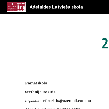
Adelaides Latviešu skola
Sk
2
Pamatskola
Stefānija Rozītis
e-pasts:
 stef.rozitis@ozemail.com.au