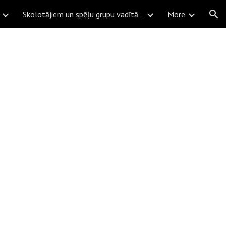
Skolotājiem un spēļu grupu vadītājiem
More
ion