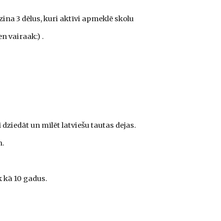
ina 3 dēlus, kuri aktīvi apmeklē skolu
n vairaak:) .
dziedāt un mīlēt latviešu tautas dejas.
m.
k kā 10 gadus.