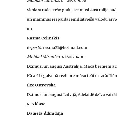
Mobilais tālrunis
: 04 0398 9058
Skolā strādā trešo gadu. Dzimusi Austrālijā audz
un mammas iespaidā iemīl latviešu valodu arvie
un
Rasma Celinskis
e-pasts
: rasma21@hotmail.com
Mobilai tālrunis:
 04 1608 0400
Dzimusi un augusi Austrālijā. Māca bērniem arī 
Kā arī ir galvenā režisore mūsu teātra izrādītē
Ilze Ostrovska
Dzimusi un augusi Latvijā, Adelaidē dzīvo vairā
4.-5.klase
Daniela  Ādmīdiņa