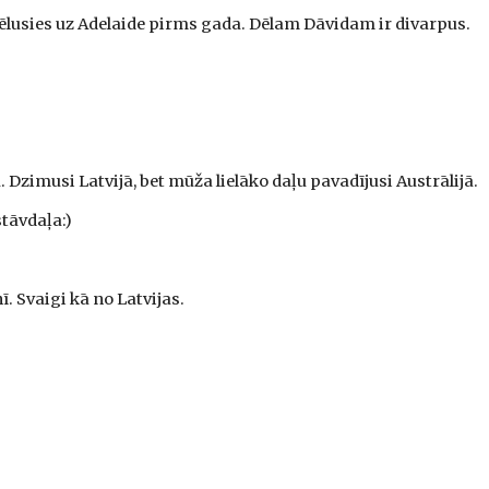
ēlusies uz Adelaide pirms gada. Dēlam Dāvidam ir divarpus.
. Dzimusi Latvijā, bet mūža lielāko daļu pavadījusi Austrālijā.
tāvdaļa:)
. Svaigi kā no Latvijas.