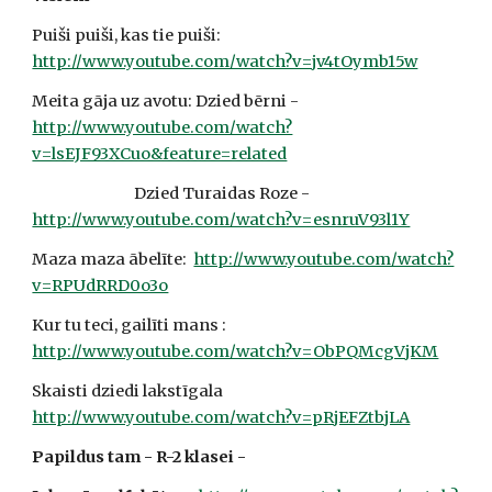
Puiši puiši, kas tie puiši:  
http://www.youtube.com/watch?v=jv4tOymb15w
Meita gāja uz avotu: Dzied bērni - 
http://www.youtube.com/watch?
v=lsEJF93XCuo&feature=related
                               Dzied Turaidas Roze - 
http://www.youtube.com/watch?v=esnruV93l1Y
Maza maza ābelīte:  
http://www.youtube.com/watch?
v=RPUdRRD0o3o
Kur tu teci, gailīti mans : 
http://www.youtube.com/watch?v=ObPQMcgVjKM
Skaisti dziedi lakstīgala 
http://www.youtube.com/watch?v=pRjEFZtbjLA
Papildus tam - R-2 klasei - 