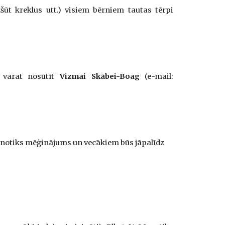
ūt kreklus utt.) visiem bērniem tautas tērpi
s varat nosūtīt
Vizmai Skābei-Boag
(e-mail:
 notiks mēģinājums un vecākiem būs jāpalīdz 