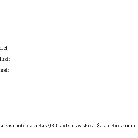
ītei;
ītei;
ītei;
 lai visi būtu uz vietas 9:30 kad sākas skola. Šajā ceturksnī no