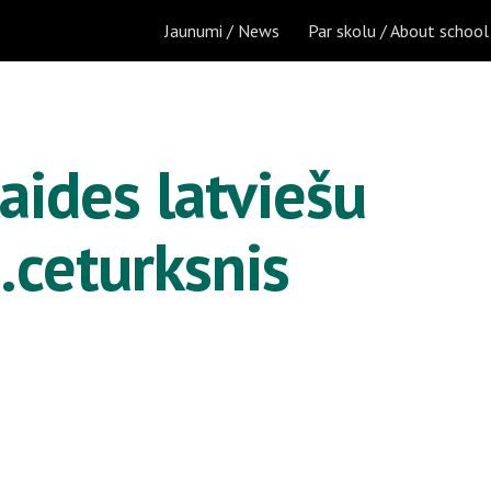
Jaunumi / News
Par skolu / About school
ip to main content
Skip to navigat
ides latviešu 
.ceturksnis