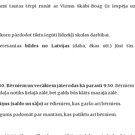
i tautas tērpi runāt ar Vizmu Skābi-Boag (ir iespēja uzš
kuru pārdodot tiktu iegūti līdzekļi skolas darbībai.
teresantas
bildes no Latvijas
(daba, ēkas utt.) Jūst tā
30.
Bērniem un vecākiem jāierodas kā parasti 9:30
. Bērniem
ļa notiks lielajā zālē, bet galds būs klāts mazajā zālē.
iņus (saldo un sāļo)
ar ēdieniem, kas garšo arī bērniem.
 lūgums padomāt par mantām, kas patiktu arī bērniem.