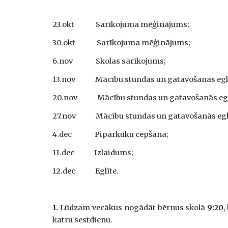
23.okt              Sarīkojuma mēģinājums;
30.okt              Sarīkojuma mēģinājums;
6.nov               Skolas sarīkojums;
13.nov             Mācību stundas un gatavošanās egl
20.nov             Mācību stundas un gatavošanās egl
27.nov             Mācību stundas un gatavošanās egl
4.dec               Piparkūku cepšana;
11.dec             Izlaidums;
12.dec             Eglīte.
1.
Lūdzam vecākus nogādāt bērnus skolā
9:20
,
katru sestdienu.