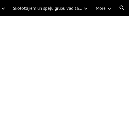
Skolotājiem un spēļu grupu vadītājiem
More
ion