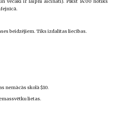
n vecāki ir laipni aicināti). Plkst 14:00 notiks
fejnīcā.
ases beidzējiem. Tiks izdalītas liecības.
kas nemācās skolā $10.
iemassvētku lietas.