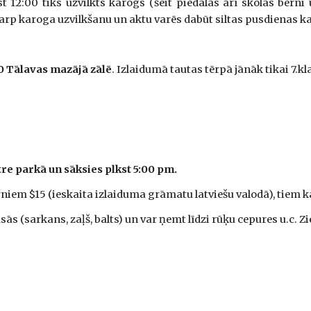
t 12:00 tiks uzvilkts karogs (šeit piedalās arī skolas bērni u
starp karoga uzvilkšanu un aktu varēs dabūt siltas pusdienas ka
0
Tālavas mazājā zālē
. Izlaidumā tautas tērpā jānāk tikai 7.kl
e parkā un sāksies plkst 5:00 pm.
ērniem $15 (ieskaita izlaiduma grāmatu latviešu valodā), tiem 
āsās (sarkans, zaļš, balts) un var ņemt līdzi rūķu cepures u.c. Z