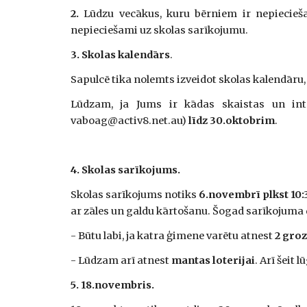
2.
Lūdzu vecākus, kuru bērniem ir nepieciešam
nepieciešami uz skolas sarīkojumu.
3.
Skolas kalendārs
.
Sapulcē tika nolemts izveidot skolas kalendāru, 
Lūdzam, ja Jums ir kādas skaistas un in
vaboag@activ8.net.au)
līdz 30.oktobrim
.
4.
Skolas sarīkojums.
Skolas sarīkojums notiks 
6.novembrī plkst 10:
ar zāles un galdu kārtošanu. Šogad sarīkojuma da
- Būtu labi, ja katra ģimene varētu atnest
2 groz
- Lūdzam arī atnest
mantas loterijai
. Arī šeit
5.
18.novembris.