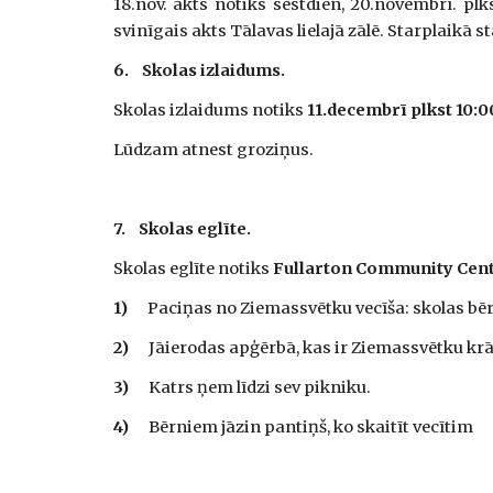
18.nov. akts notiks sestdien, 20.novembrī. plks
svinīgais akts Tālavas lielajā zālē. Starplaikā 
6.
Skolas izlaidums.
Skolas izlaidums notiks
11.decembrī plkst 10:0
Lūdzam atnest groziņus.
7.
Skolas eglīte.
Skolas eglīte notiks 
Fullarton Community Centr
1)
      Paciņas no Ziemassvētku vecīša: skolas b
2)
      Jāierodas apģērbā, kas ir Ziemassvētku kr
3)
      Katrs ņem līdzi sev pikniku.
4)
      Bērniem jāzin pantiņš, ko skaitīt vecītim