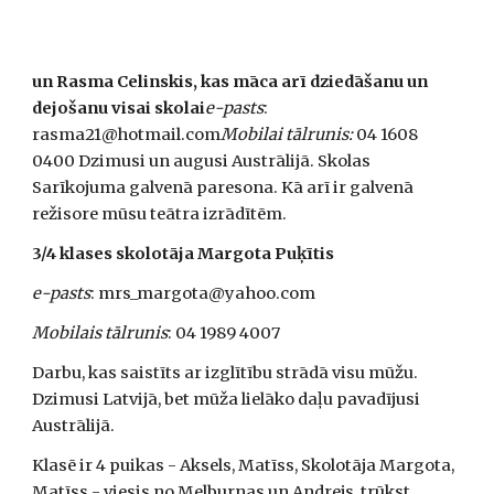
un Rasma Celinskis, kas māca arī dziedāšanu un 
dejošanu visai skolai
e-pasts
: 
rasma21@hotmail.com
Mobilai tālrunis:
 04 1608 
0400 Dzimusi un augusi Austrālijā. Skolas 
Sarīkojuma galvenā paresona. Kā arī ir galvenā 
režisore mūsu teātra izrādītēm.
3/4 klases skolotāja Margota Puķītis
e-pasts
: mrs_margota@yahoo.com
Mobilais tālrunis
: 04 1989 4007
Darbu, kas saistīts ar izglītību strādā visu mūžu. 
Dzimusi Latvijā, bet mūža lielāko daļu pavadījusi 
Austrālijā. 
Klasē ir 4 puikas - Aksels, Matīss, Skolotāja Margota, 
Matīss - viesis no Melburnas un Andrejs, trūkst 