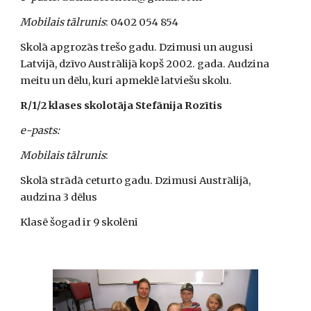
Mobilais tālrunis
: 0402 054 854
Skolā apgrozās trešo gadu. Dzimusi un augusi 
Latvijā, dzīvo Austrālijā kopš 2002. gada. Audzina 
meitu un dēlu, kuri apmeklē latviešu skolu.
R/1/2 klases skolotāja Stefānija Rozītis
e-pasts:
Mobilais tālrunis
: 
Skolā strādā ceturto gadu. Dzimusi Austrālijā, 
audzina 3 dēlus
Klasē šogad ir 9 skolēni