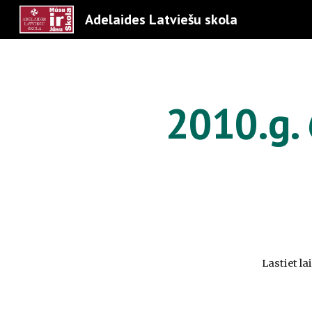
Adelaides Latviešu skola
Sk
2010.g.
Lastiet la