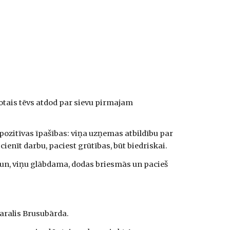
tais tēvs atdod par sievu pirmajam 
 pozitīvas īpašības: viņa uzņemas atbildību par 
enīt darbu, paciest grūtības, būt biedriskai.
un, viņu glābdama, dodas bries­mās un pacieš 
karalis Brusubārda.