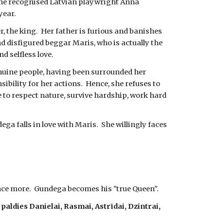
 the recognised Latvian playwright Anna 
year.
, the king.  Her father is furious and banishes 
d disfigured beggar Maris, who is actually the 
d selfless love.
nuine people, having been surrounded her 
ibility for her actions.  Hence, she refuses to 
 to respect nature, survive hardship, work hard 
a falls in love with Maris.  She willingly faces 
nce more.  Gundega becomes his "true Queen".
ldies Danielai, Rasmai, Astrīdai, Dzintrai, 