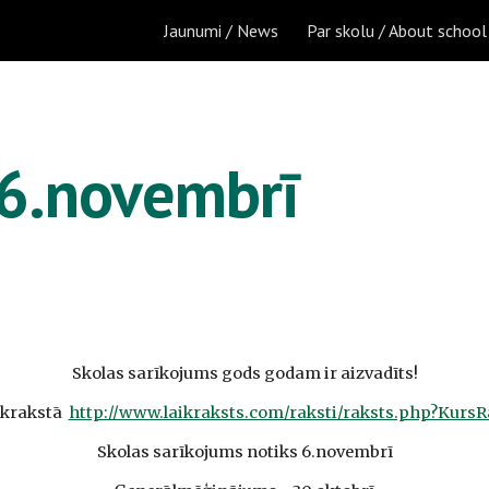
Jaunumi / News
Par skolu / About school
ip to main content
Skip to navigat
 6.novembrī
Skolas sarīkojums gods godam ir aizvadīts!
ikrakstā  
http://www.laikraksts.com/raksti/raksts.php?Kurs
Skolas sarīkojums notiks 6.novembrī