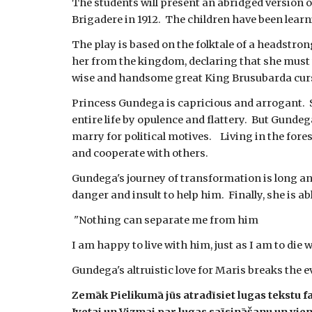
The students will present an abridged version of
Brigadere in 1912.  The children have been learn
The play is based on the folktale of a headstrong
her from the kingdom, declaring that she must we
wise and handsome great King Brusubarda cursed 
Princess Gundega is capricious and arrogant.  S
entire life by opulence and flattery.  But Gundeg
marry for political motives.    Living in the fo
and cooperate with others.
Gundega's journey of transformation is long and 
danger and insult to help him.  Finally, she is a
 "Nothing can separate me from him
I am happy to live with him, just as I am to die 
Gundega's altruistic love for Maris breaks the
Zemāk Pielikumā jūs atradīsiet lugas tekstu f