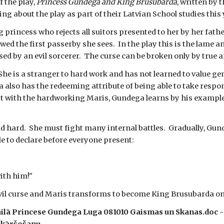
 the play, 
Princess Gundega and King Brusubarda
, written by
ing about the play as part of their Latvian School studies this 
 princess who rejects all suitors presented to her by her father
d the first passerby she sees.  In the play this is the lame an
by an evil sorcerer.  The curse can be broken only by true an
he is a stranger to hard work and has not learned to value ge
a also has the redeeming attribute of being able to take respons
rest with the hardworking Maris, Gundega learns by his example
hard.  She must fight many internal battles.  Gradually, Gundeg
ble to declare before everyone present:
with him!"
 evil curse and Maris transforms to become King Brusubarda o
ailā Princese Gundega Luga 081010 Gaismas un Skanas.doc - pa