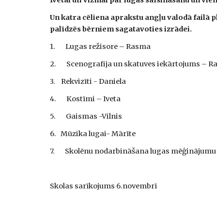
Ivetai un Vizmai par lugas saīsināšanu un vi
Un katra cēliena aprakstu angļu valodā failā 
palīdzēs bērniem sagatavoties izrādei.
1.       Lugas režisore – Rasma
2.       Scenografija un skatuves iekārtojums – 
3.    Rekvizīti - Daniela
4.       Kostīmi – Iveta
5.       Gaismas -Vilnis
6.   Mūzika lugai- Mārīte
7.       Skolēnu nodarbināšana lugas mēģinājumu 
Skolas sarīkojums 6.novembrī