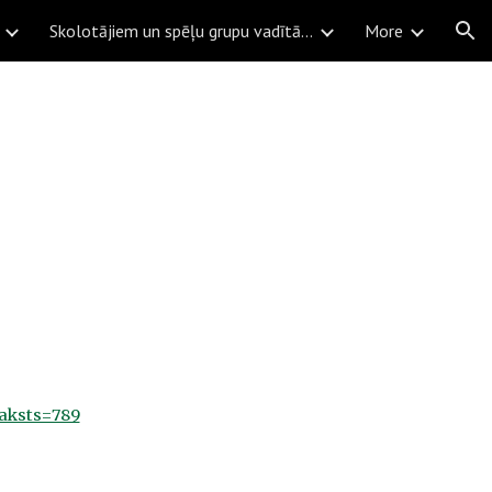
Skolotājiem un spēļu grupu vadītājiem
More
ion
Raksts=789