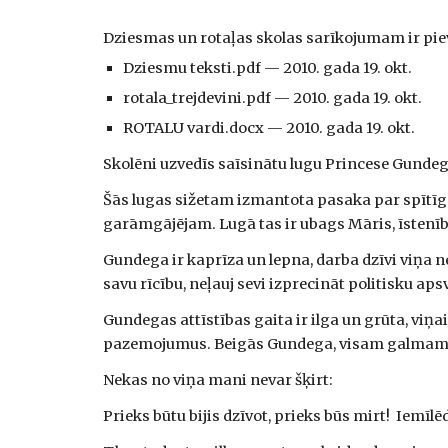
Dziesmas un rotaļas skolas sarīkojumam ir pie
Dziesmu teksti.pdf — 2010. gada 19. okt.
rotala_trejdevini.pdf — 2010. gada 19. okt.
ROTALU vardi.docx — 2010. gada 19. okt.
Skolēni uzvedīs saīsinātu lugu Princese Gundeg
Šās lugas sižetam izmantota pasaka par spītīg
garāmgājējam. Lugā tas ir ubags Māris, īstenībā
Gundega ir kaprīza un lepna, darba dzīvi viņa ne
savu rīcību, neļauj sevi izprecināt politisku a
Gundegas attīstības gaita ir ilga un grūta, viņ
pazemojumus. Beigās Gundega, visam galmam 
Nekas no viņa mani nevar šķirt:
Prieks būtu bijis dzīvot, prieks būs mirt!  Iemī