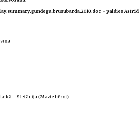
enkāršošanu.
play.summary.gundega.brusubarda.2010.doc  - paldies Astrīda
Rasma
laikā – Stefānija (Mazie bērni)