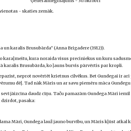
Ģenerālmēģinājums - 30.oktobrī
vienotas - skaties zemāk.
a un karalis Brusubārda” (Anna Brigadere (1912)).
o karaļmeitu, kura noraida visus preciniekus un kuru sadusmo
 karalis Brusubārda, ko ļauns burvis pārvērtis par kropli.
pazīst, neprot novēr­tēt krietnus cilvēkus. Bet Gundegai ir arī
psvērumu dēļ. Tad nāk Māris un ar savu piemēru māca Gundegu ci
ai sevī jāizcīna daudz cīņu. Taču pamazām Gundega Māri iemīl 
dzirdot, pasaka:
lēdama Māri, Gundega lauž jauno burvību, un Māris kļūst atkal 