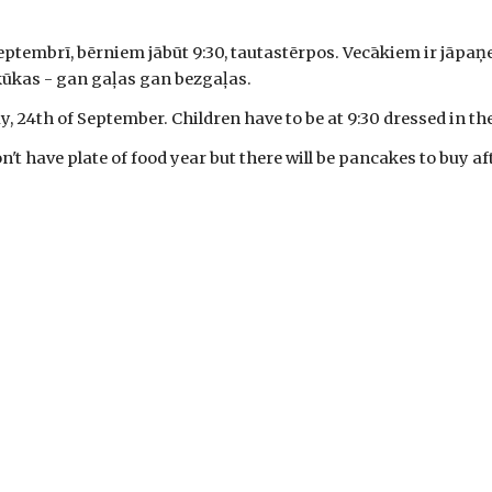
eptembrī, bērniem jābūt 9:30, tautastērpos. Vecākiem ir jāpaņe
kūkas - gan gaļas gan bezgaļas. 
y, 24th of September. Children have to be at 9:30 dressed in th
t have plate of food year but there will be pancakes to buy afte