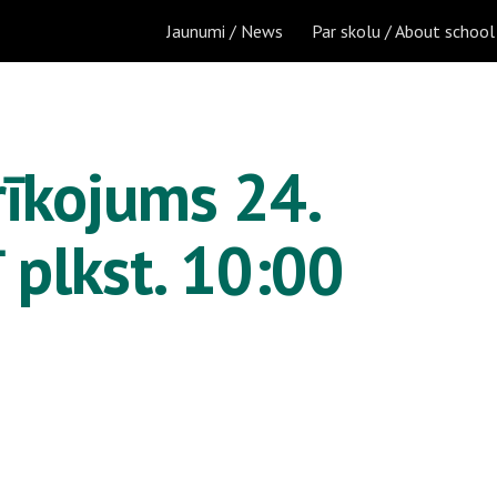
Jaunumi / News
Par skolu / About school
ip to main content
Skip to navigat
rīkojums 24. 
 plkst. 10:00