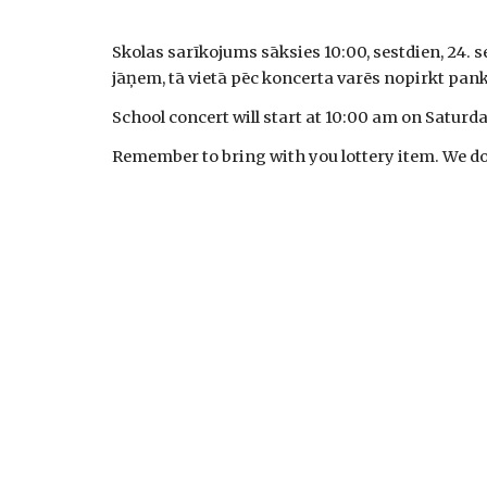
Skolas sarīkojums sāksies 10:00, sestdien, 24. s
jāņem, tā vietā pēc koncerta varēs nopirkt pan
School concert will start at 10:00 am on Saturda
Remember to bring with you lottery item. We don'