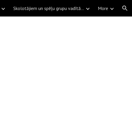
Skolotājiem un spēļu grupu vadītājiem
More
ion